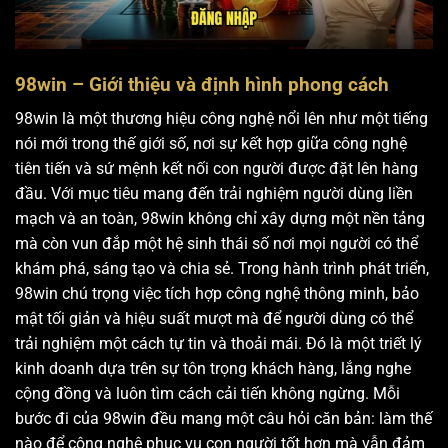
98win – Giới thiệu và định hình phong cách
98win là một thương hiệu công nghệ nổi lên như một tiếng
nói mới trong thế giới số, nơi sự kết hợp giữa công nghệ
tiên tiến và sứ mệnh kết nối con người được đặt lên hàng
đầu. Với mục tiêu mang đến trải nghiệm người dùng liền
mạch và an toàn, 98win không chỉ xây dựng một nền tảng
mà còn vun đắp một hệ sinh thái số nơi mọi người có thể
khám phá, sáng tạo và chia sẻ. Trong hành trình phát triển,
98win chú trọng việc tích hợp công nghệ thông minh, bảo
mật tối giản và hiệu suất mượt mà để người dùng có thể
trải nghiệm một cách tự tin và thoải mái. Đó là một triết lý
kinh doanh dựa trên sự tôn trọng khách hàng, lắng nghe
cộng đồng và luôn tìm cách cải tiến không ngừng. Mỗi
bước đi của 98win đều mang một câu hỏi căn bản: làm thế
nào để công nghệ phục vụ con người tốt hơn mà vẫn đảm