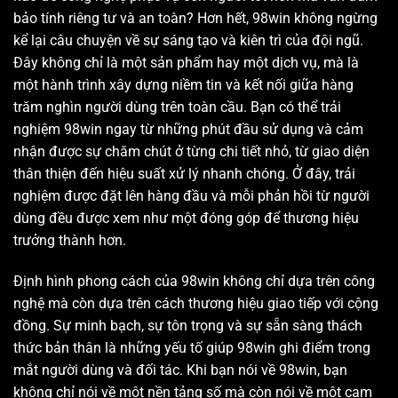
bảo tính riêng tư và an toàn? Hơn hết, 98win không ngừng
kể lại câu chuyện về sự sáng tạo và kiên trì của đội ngũ.
Đây không chỉ là một sản phẩm hay một dịch vụ, mà là
một hành trình xây dựng niềm tin và kết nối giữa hàng
trăm nghìn người dùng trên toàn cầu. Bạn có thể trải
nghiệm 98win ngay từ những phút đầu sử dụng và cảm
nhận được sự chăm chút ở từng chi tiết nhỏ, từ giao diện
thân thiện đến hiệu suất xử lý nhanh chóng. Ở đây, trải
nghiệm được đặt lên hàng đầu và mỗi phản hồi từ người
dùng đều được xem như một đóng góp để thương hiệu
trưởng thành hơn.
Định hình phong cách của 98win không chỉ dựa trên công
nghệ mà còn dựa trên cách thương hiệu giao tiếp với cộng
đồng. Sự minh bạch, sự tôn trọng và sự sẵn sàng thách
thức bản thân là những yếu tố giúp 98win ghi điểm trong
mắt người dùng và đối tác. Khi bạn nói về 98win, bạn
không chỉ nói về một nền tảng số mà còn nói về một cam