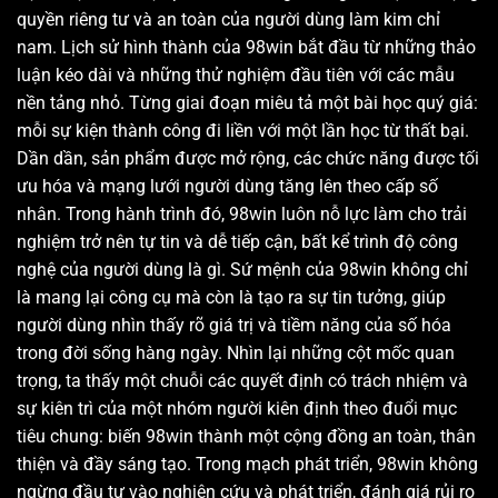
quyền riêng tư và an toàn của người dùng làm kim chỉ
nam. Lịch sử hình thành của 98win bắt đầu từ những thảo
luận kéo dài và những thử nghiệm đầu tiên với các mẫu
nền tảng nhỏ. Từng giai đoạn miêu tả một bài học quý giá:
mỗi sự kiện thành công đi liền với một lần học từ thất bại.
Dần dần, sản phẩm được mở rộng, các chức năng được tối
ưu hóa và mạng lưới người dùng tăng lên theo cấp số
nhân. Trong hành trình đó, 98win luôn nỗ lực làm cho trải
nghiệm trở nên tự tin và dễ tiếp cận, bất kể trình độ công
nghệ của người dùng là gì. Sứ mệnh của 98win không chỉ
là mang lại công cụ mà còn là tạo ra sự tin tưởng, giúp
người dùng nhìn thấy rõ giá trị và tiềm năng của số hóa
trong đời sống hàng ngày. Nhìn lại những cột mốc quan
trọng, ta thấy một chuỗi các quyết định có trách nhiệm và
sự kiên trì của một nhóm người kiên định theo đuổi mục
tiêu chung: biến 98win thành một cộng đồng an toàn, thân
thiện và đầy sáng tạo. Trong mạch phát triển, 98win không
ngừng đầu tư vào nghiên cứu và phát triển, đánh giá rủi ro