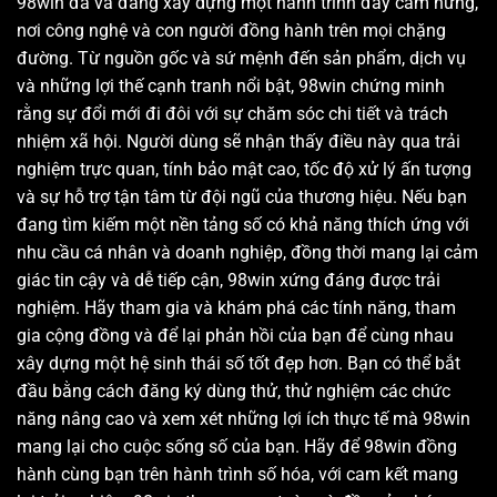
98win đã và đang xây dựng một hành trình đầy cảm hứng,
nơi công nghệ và con người đồng hành trên mọi chặng
đường. Từ nguồn gốc và sứ mệnh đến sản phẩm, dịch vụ
và những lợi thế cạnh tranh nổi bật, 98win chứng minh
rằng sự đổi mới đi đôi với sự chăm sóc chi tiết và trách
nhiệm xã hội. Người dùng sẽ nhận thấy điều này qua trải
nghiệm trực quan, tính bảo mật cao, tốc độ xử lý ấn tượng
và sự hỗ trợ tận tâm từ đội ngũ của thương hiệu. Nếu bạn
đang tìm kiếm một nền tảng số có khả năng thích ứng với
nhu cầu cá nhân và doanh nghiệp, đồng thời mang lại cảm
giác tin cậy và dễ tiếp cận, 98win xứng đáng được trải
nghiệm. Hãy tham gia và khám phá các tính năng, tham
gia cộng đồng và để lại phản hồi của bạn để cùng nhau
xây dựng một hệ sinh thái số tốt đẹp hơn. Bạn có thể bắt
đầu bằng cách đăng ký dùng thử, thử nghiệm các chức
năng nâng cao và xem xét những lợi ích thực tế mà 98win
mang lại cho cuộc sống số của bạn. Hãy để 98win đồng
hành cùng bạn trên hành trình số hóa, với cam kết mang