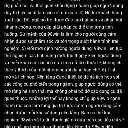
độ phản hồi và thời gian khởi động nhanh giúp người dùng
duy trì hiệu suất làm việc ở mức cao. 4) Hỗ trợ khách hàng
xuất sắc: Đội ngũ hỗ trợ được đào tạo bài bản và phản hồi
nhanh chóng, cung cấp giải pháp cụ thể cho từng tình
huống. Sứ mệnh của 98win là làm cho người dùng cảm
nhận được sự chăm sóc và tôn trọng suốt hành trình trải
nghiệm. 5) Đổi mới định hướng người dùng: 98win liên tục
thử nghiệm các tính năng mới, thu thập ý kiến người dùng
và triển khai các cải tiến dựa trên dữ liệu thực tế, không chỉ
theo ý thích của một nhóm người dùng hạn chế. 6) Tính
mở và tích hợp: Nền tảng được thiết kế để dễ tích hợp với
các công cụ phổ biến trong ngành, giúp người dùng có thể
mở rộng hệ sinh thái mà không phải bỏ dở các dụng cụ đã
quen thuộc. Những lợi thế này không chỉ giúp 98win cạnh
tranh mà còn làm tăng giá trị thực sự mà người dùng cảm
nhận được mỗi khi sử dụng nền tảng. Bạn có thể trải
nghiệm 98win và tự tin đánh giá nó dựa trên các tiêu chí về
hiệu quả, an toàn và sự thuận tiện. Nhờ đó, 98win dần