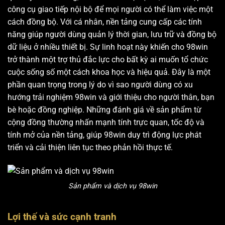
công cụ giao tiếp nội bộ để mọi người có thể làm việc một
cách đồng bộ. Với cá nhân, nền tảng cung cấp các tính
năng giúp người dùng quản lý thời gian, lưu trữ và đồng bộ
dữ liệu ở nhiều thiết bị. Sự linh hoạt này khiến cho 98win
trở thành một trợ thủ đắc lực cho bất kỳ ai muốn tổ chức
cuộc sống số một cách khoa học và hiệu quả. Đây là một
phần quan trọng trong lý do vì sao người dùng có xu
hướng trải nghiệm 98win và giới thiệu cho người thân, bạn
bè hoặc đồng nghiệp. Những đánh giá về sản phẩm từ
cộng đồng thường nhấn mạnh tính trực quan, tốc độ và
tính mở của nền tảng, giúp 98win duy trì động lực phát
triển và cải thiện liên tục theo phản hồi thực tế.
Sản phẩm và dịch vụ 98win
Lợi thế và sức cạnh tranh