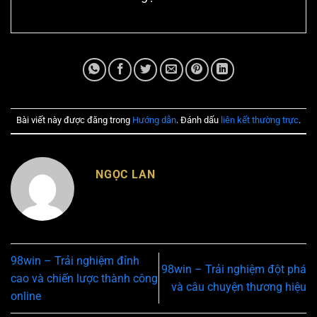
Bài viết này được đăng trong
Hướng dẫn
. Đánh dấu
liên kết thường trực
.
NGỌC LAN
98win – Trải nghiệm đỉnh
98win – Trải nghiệm đột phá
cao và chiến lược thành công
và câu chuyện thương hiệu
online