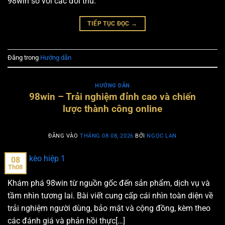
98win so với các đối thủ.
TIẾP TỤC ĐỌC
→
Đăng trong
Hướng dẫn
HƯỚNG DẪN
98win – Trải nghiệm đỉnh cao và chiến
lược thành công online
ĐĂNG VÀO
THÁNG 08 08, 2026
BỞI
NGỌC LAN
08
Th08
Khám phá 98win từ nguồn gốc đến sản phẩm, dịch vụ và
tầm nhìn tương lai. Bài viết cung cấp cái nhìn toàn diện về
trải nghiệm người dùng, bảo mật và cộng đồng, kèm theo
các đánh giá và phản hồi thực[…]