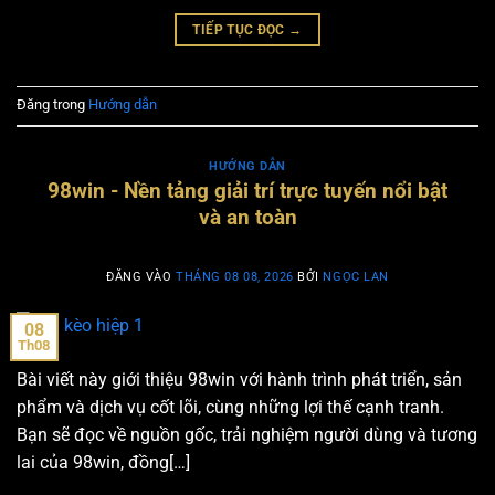
TIẾP TỤC ĐỌC
→
Đăng trong
Hướng dẫn
HƯỚNG DẪN
98win - Nền tảng giải trí trực tuyến nổi bật
và an toàn
ĐĂNG VÀO
THÁNG 08 08, 2026
BỞI
NGỌC LAN
08
Th08
Bài viết này giới thiệu 98win với hành trình phát triển, sản
phẩm và dịch vụ cốt lõi, cùng những lợi thế cạnh tranh.
Bạn sẽ đọc về nguồn gốc, trải nghiệm người dùng và tương
lai của 98win, đồng[…]