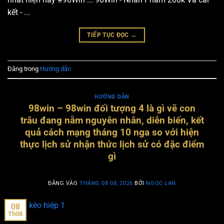
kết - ...
TIẾP TỤC ĐỌC
→
Đăng trong
Hướng dẫn
HƯỚNG DẪN
98win – 98win đối tượng 4 là gì vẽ con
trâu đang nằm nguyên nhân, diễn biến, kết
quả cách mạng tháng 10 nga so với hiện
thực lịch sử nhận thức lịch sử có đặc điểm
gì
ĐĂNG VÀO
THÁNG 08 08, 2026
BỞI
NGỌC LAN
08
Th08