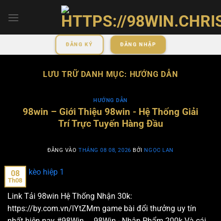
Bỏ
qua
nội
dung
ĐĂNG KÝ
ĐĂNG NHẬP
LƯU TRỮ DANH MỤC:
HƯỚNG DẪN
HƯỚNG DẪN
98win – Giới Thiệu 98win - Hệ Thống Giải
Trí Trực Tuyến Hàng Đầu
ĐĂNG VÀO
THÁNG 08 08, 2026
BỞI
NGỌC LAN
08
Th08
Link Tải 98win Hệ Thống Nhận 30k:
https://by.com.vn/lYtZMm game bài đổi thưởng uy tín
nhất hiện nay #98Win ... 98Win - Nhân Phẩm 200k Và cái