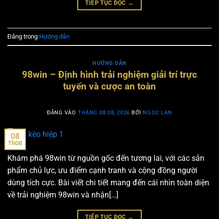
TIẾP TỤC ĐỌC
→
Đăng trong
Hướng dẫn
HƯỚNG DẪN
98win – Định hình trải nghiệm giải trí trực
tuyến và cược an toàn
ĐĂNG VÀO
THÁNG 08 08, 2026
BỞI
NGỌC LAN
08
Th08
Khám phá 98win từ nguồn gốc đến tương lai, với các sản
phẩm chủ lực, ưu điểm cạnh tranh và cộng đồng người
dùng tích cực. Bài viết chi tiết mang đến cái nhìn toàn diện
về trải nghiệm 98win và nhận[…]
TIẾP TỤC ĐỌC
→