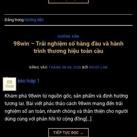
Đăng trong
Hướng dẫn
HƯỚNG DẪN
98win – Trải nghiệm số hàng đầu và hành
trình thương hiệu toàn cầu
ĐĂNG VÀO
THÁNG 08 08, 2026
BỞI
NGỌC LAN
08
Th08
Khám phá 98win từ nguồn gốc, sản phẩm và định hướng
tương lai. Bài viết phác thảo cách 98win mang đến trải
nghiệm số an toàn, nhanh chóng và thân thiện cho người
dùng cùng với phản hồi từ cộng đồng[…]
TIẾP TỤC ĐỌC
→